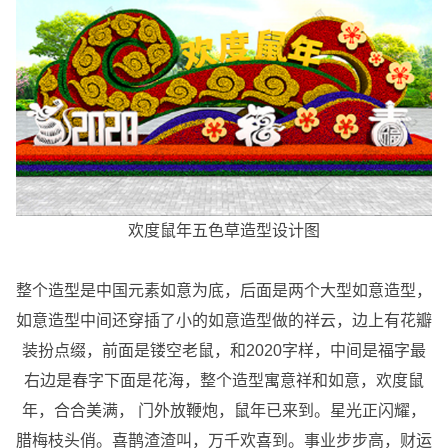
欢度鼠年五色草造型设计图
整个造型是中国元素如意为底，后面是两个大型如意造型，
如意造型中间还穿插了小的如意造型做的祥云，边上有花瓣
装扮点缀，前面是镂空老鼠，和2020字样，中间是福字最
右边是春字下面是花海，整个造型寓意祥和如意，欢度鼠
年，合合美满， 门外放鞭炮，鼠年已来到。星光正闪耀，
腊梅枝头俏。喜鹊渣渣叫，万千欢喜到。事业步步高，财运