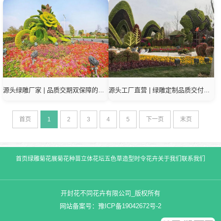
源头绿雕厂家 | 品质交期双保障的合作伙伴
源头工厂直营 | 绿雕定制品质交付有保障
首页
1
2
3
4
5
下一页
末页
首页
绿雕
菊花展
菊花种苗
立体花坛
五色草造型
时令花卉
关于我们
联系我们
开封花不同花卉有限公司_版权所有
网站备案号：
豫ICP备19042672号-2