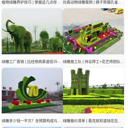
植物绿雕养护技巧 | 掌握这几点存活10年+
仿真动物绿雕案例 | 狮子熊猫孔雀等作品展示
绿雕工厂直销 | 比经销商渠道低15-20%
绿雕施工队 | 持证焊工+花艺师团队匠心施工
绿雕多少钱一平方？含预算构成与影响因素
绿雕报价清单 | 看完就知道钱花在哪了