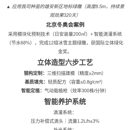
▲ 应用我司种苗的雄安新区地标绿雕（高度8.5m，持续景
观效果320天）
北京冬奥会案例
采用模块化预制技术（日安装量200㎡）+ 智能滴灌系统
（节水68%），完成12组冰雪主题绿雕，获国际立体绿化
金奖。
立体造型六步工艺
钢构定制：
三维扫描建模（精度±2mm）
基质填充：
轻质配方（容重≤0.8g/cm³）
智能定植：
气动栽植枪（效率300株/分钟）
智能养护系统
滴灌系统：
压力补偿式滴头｜流量1.2L/h±3%
补光系统：