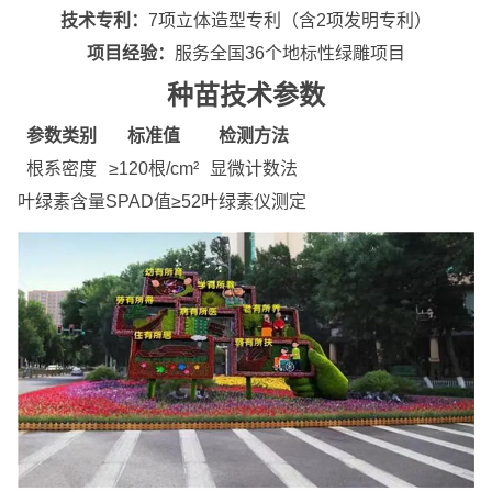
技术专利：
7项立体造型专利（含2项发明专利）
项目经验：
服务全国36个地标性绿雕项目
种苗技术参数
参数类别
标准值
检测方法
根系密度
≥120根/cm²
显微计数法
叶绿素含量
SPAD值≥52
叶绿素仪测定