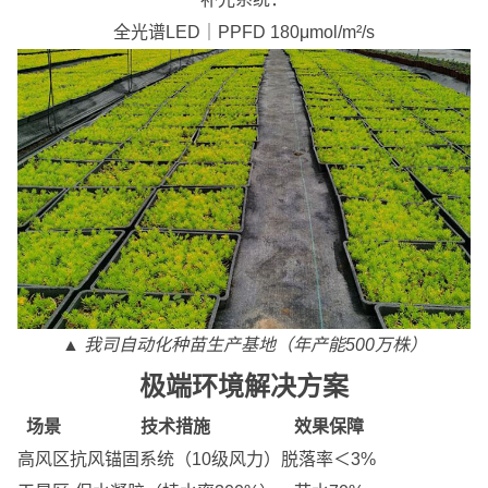
全光谱LED｜PPFD 180μmol/m²/s
▲ 我司自动化种苗生产基地（年产能500万株）
极端环境解决方案
场景
技术措施
效果保障
高风区
抗风锚固系统（10级风力）
脱落率＜3%