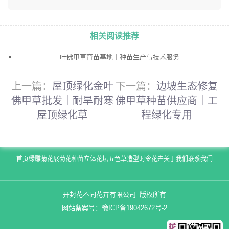
相关阅读推荐
叶佛甲草育苗基地｜种苗生产与技术服务
上一篇：
屋顶绿化金叶
下一篇：
边坡生态修复
佛甲草批发｜耐旱耐寒
佛甲草种苗供应商｜工
屋顶绿化草
程绿化专用
首页
绿雕
菊花展
菊花种苗
立体花坛
五色草造型
时令花卉
关于我们
联系我们
开封花不同花卉有限公司_版权所有
网站备案号：
豫ICP备19042672号-2