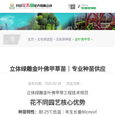
主页
>
五色草造型
>
五色草种苗
>
金叶佛甲草
>
立体绿雕金叶佛甲草苗｜专业种苗供应
发布日期：2025-02-28
浏览次数：
立体绿雕金叶佛甲草工程技术规范
花不同园艺核心优势
种苗特性：
耐-25℃低温｜年生长量80cm/㎡