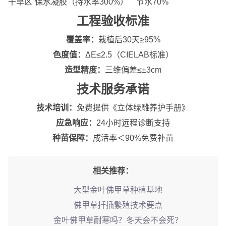
干旱区
保水凝胶（持水率300%）
节水70%
工程验收标准
覆盖率：
栽植后30天≥95%
色度值：
ΔE≤2.5（CIELAB标准）
造型精度：
三维偏差≤±3cm
技术服务承诺
技术培训：
免费提供《立体绿雕养护手册》
应急响应：
24小时远程诊断支持
种苗保障：
成活率＜90%免费补苗
相关推荐：
大型金叶佛甲草种植基地
佛甲草扦插繁殖技术要点
金叶佛甲草耐寒吗？冬天会不会死？