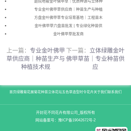
庭院地被金叶佛甲草｜优质种源与立体种
专业金叶佛甲草供应商｜种苗生产与种植
方盘金叶佛甲草专业培育基地｜工程苗木
金叶佛甲草穴盘苗批发 | 专业绿化种苗供
金叶佛甲草批发商
上一篇：
专业金叶佛甲
下一篇：
立体绿雕金叶
草供应商｜种苗生产与
佛甲草苗｜专业种苗供
种植技术规
应
首页
绿雕
菊花展
菊花种苗
立体花坛
五色草造型
时令花卉
关于我们
联系我们
开封花不同花卉有限公司_版权所有
网站备案号：
豫ICP备19042672号-2