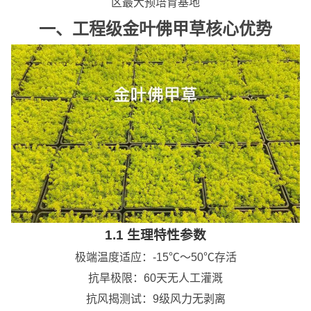
区最大预培育基地
一、工程级金叶佛甲草核心优势
1.1 生理特性参数
极端温度适应：-15℃～50℃存活
抗旱极限：60天无人工灌溉
抗风揭测试：9级风力无剥离