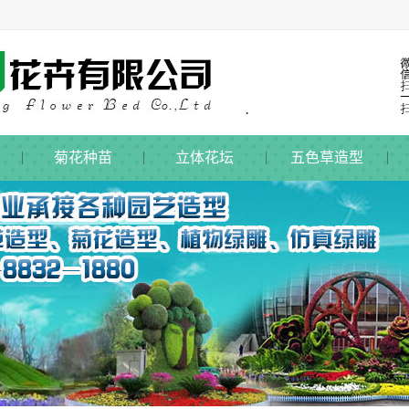
菊花种苗
立体花坛
五色草造型