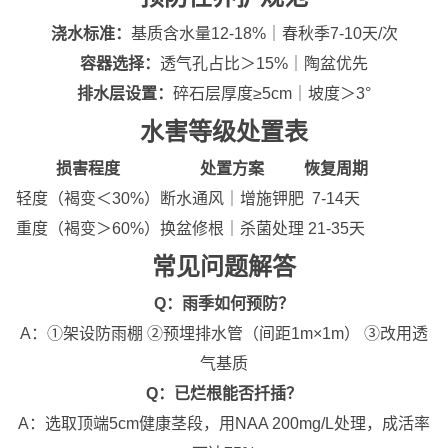
浇水标准：
基质含水量12-18%｜春秋季7-10天/次
容器选择：
透气孔占比＞15%｜陶盆优先
排水层设置：
碎石层厚度≥5cm｜坡度＞3°
水害等级处置表
损害程度
处置方案
恢复周期
轻度（褐变＜30%）
断水通风｜增施钾肥
7-14天
重度（褐变＞60%）
换盆修根｜杀菌处理
21-35天
常见问题解答
Q：雨季如何预防？
A：①架设防雨棚 ②预埋排水管（间距1m×1m） ③改用透
气基质
Q：已烂根能否扦插？
A：选取顶端5cm健康茎段，用NAA 200mg/L处理，成活率