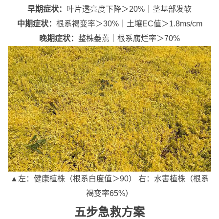
早期症状：
叶片透亮度下降＞20%｜茎基部发软
中期症状：
根系褐变率＞30%｜土壤EC值＞1.8ms/cm
晚期症状：
整株萎蔫｜根系腐烂率＞70%
▲左：健康植株（根系白度值＞90） 右：水害植株（根系
褐变率65%）
五步急救方案