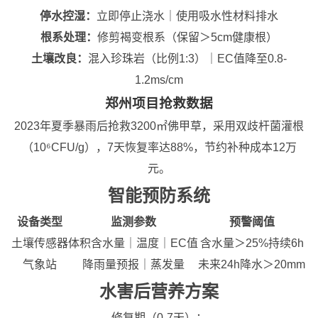
停水控湿：
立即停止浇水｜使用吸水性材料排水
根系处理：
修剪褐变根系（保留＞5cm健康根）
土壤改良：
混入珍珠岩（比例1:3）｜EC值降至0.8-
1.2ms/cm
郑州项目抢救数据
2023年夏季暴雨后抢救3200㎡佛甲草，采用双歧杆菌灌根
（10⁶CFU/g），7天恢复率达88%，节约补种成本12万
元。
智能预防系统
设备类型
监测参数
预警阈值
土壤传感器
体积含水量｜温度｜EC值
含水量＞25%持续6h
气象站
降雨量预报｜蒸发量
未来24h降水＞20mm
水害后营养方案
修复期（0-7天）：