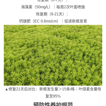
海藻素（50mg/L）｜每周2次叶面喷施
恢复期（8-21天）：
钙镁肥（EC 0.6ms/cm）｜促进新根发育
▲修复21天后对比：新根发生量＞15条/株｜叶绿素含量恢
复至95%
预防性养护规范