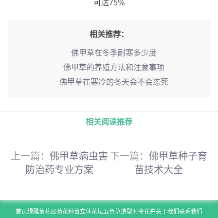
可达75%
相关推荐：
佛甲草在冬季耐寒多少度
佛甲草的养殖方法和注意事项
佛甲草在寒冷的冬天会不会冻死
相关阅读推荐
上一篇：
佛甲草病虫害
下一篇：
佛甲草种子育
防治药专业方案
苗技术大全
首页
绿雕
菊花展
菊花种苗
立体花坛
五色草造型
时令花卉
关于我们
联系我们