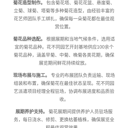
菊花造型制作。
包含菊花塔、菊花花篮、悬崖菊、
立菊、球菊、塔菊等多种菊花造型，由经验丰富的
花艺师团队手工绑扎，确保每一朵菊花都在最佳观
赏位置。
菊花品种选配。
根据展期和当地气候条件，选用适
宜的菊花品种。花不同园艺开封基地供应100余个
菊花品种，涵盖早菊、中菊、晚菊各类花期，确保
展览期间鲜花持续绽放。
现场布展与施工。
专业的布展团队负责运输、现场
组装和布置，确保菊花在最佳状态呈现。花不同园
艺派遣项目经理全程驻场，协调布展进度和品质验
收。
展期养护支持。
菊花展期间提供养护人员驻场服
务，每日浇水、修剪、更换枯萎植株，确保展览全
程最佳观赏效果。