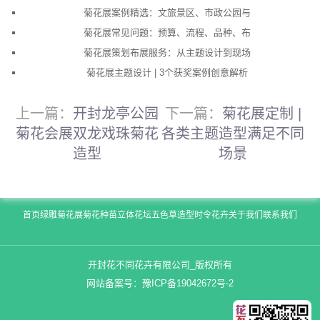
菊花展案例精选：文旅景区、市政公园与
菊花展常见问题：预算、流程、品种、布
菊花展策划布展服务：从主题设计到现场
菊花展主题设计 | 3个获奖案例创意解析
上一篇：
开封龙亭公园
下一篇：
菊花展定制 |
菊花会展双龙戏珠菊花
各类主题造型满足不同
造型
场景
首页
绿雕
菊花展
菊花种苗
立体花坛
五色草造型
时令花卉
关于我们
联系我们
开封花不同花卉有限公司_版权所有
网站备案号：
豫ICP备19042672号-2