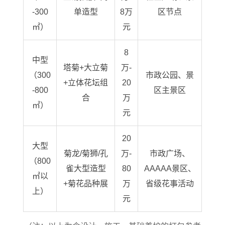
-300
单造型
8万
区节点
㎡）
元
8
中型
塔菊+大立菊
万-
（300
市政公园、景
+立体花坛组
20
-800
区主景区
合
万
㎡）
元
20
大型
菊龙/菊狮/孔
万-
市政广场、
（800
雀大型造型
80
AAAAA景区、
㎡以
+菊花品种展
万
省级花事活动
上）
元