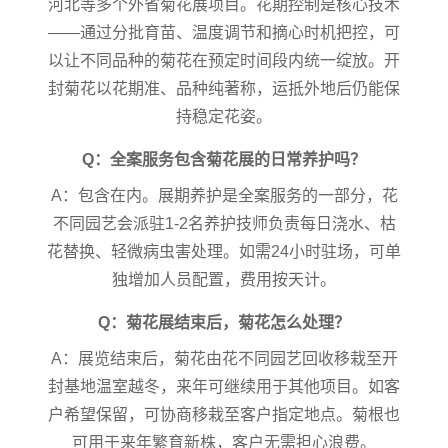
河北等多个外省菊花展项目。花期控制是核心技术
——通过分批育苗、温度调节和摘心时机把控，可
以让不同品种的菊花在预定时间段内统一绽放。开
封菊花以花期准、品种纯著称，运抵外地后仍能保
持稳定花姿。
Q：全案服务包含菊花展的日常养护吗？
A：包含在内。展期养护是全案服务的一部分，花
不同园艺会派驻1-2名养护技师负责每日浇水、枯
花替换、轻微病虫害处理。如需24小时驻场，可单
独增加人员配置，费用按天计。
Q：菊花展结束后，菊花怎么处理？
A：展览结束后，菊花由花不同园艺回收移栽至开
封基地温室越冬，来年可继续用于其他项目。如客
户希望保留，可协商移栽至客户指定地点。菊根也
可用于来年繁育新株，客户无需担心浪费。