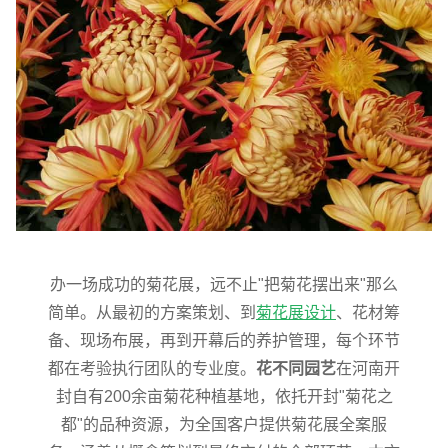
办一场成功的菊花展，远不止"把菊花摆出来"那么
简单。从最初的方案策划、到
菊花展设计
、花材筹
备、现场布展，再到开幕后的养护管理，每个环节
都在考验执行团队的专业度。
花不同园艺
在河南开
封自有200余亩菊花种植基地，依托开封"菊花之
都"的品种资源，为全国客户提供菊花展全案服