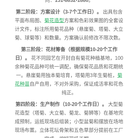
向：
151-8832-1880
。
第二阶段：方案设计（3-7个工作日）。
出具包含
平面布局图、
菊花造型
方案和色彩效果图的全套设
计文件，标注所用菊花品种（悬崖菊、塔菊、大立
菊、球菊等）和数量。方案确认前修改不限次数。
第三阶段：花材筹备（根据规模10-20个工作
日）。
花不同园艺在开封自有菊花种植基地，100
余种菊花品种可统一调配，确保菊花品质和花期统
一。悬崖菊用独本菊培育，塔菊用3年生菊桩，
菊
花种苗
自产自用，不对外采购，保证成活率和花色
纯正。
第四阶段：生产制作（10-20个工作日）。
大型菊
花造型（塔菊、大立菊、菊龙、菊狮等）在基地完
成预制，运抵现场后组装；小型盆菊和摆放在场地
现场布置。立体花坛骨架和五色草部分提前在工厂