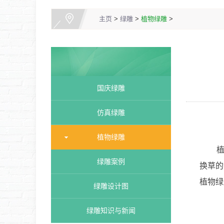
主页
>
绿雕
>
植物绿雕
>
国庆绿雕
仿真绿雕
植物绿雕
植物绿
绿雕案例
换草的
植物绿
绿雕设计图
绿雕知识与新闻