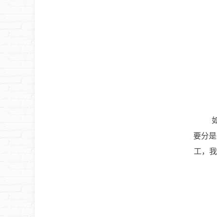
如果绿
要分是
工，我