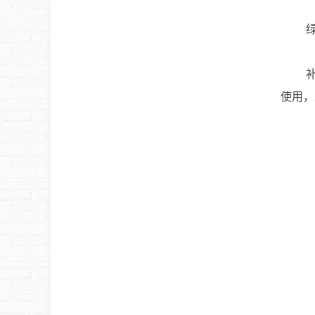
绿雕使
补草换
使用，