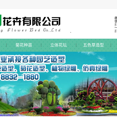
菊花种苗
立体花坛
五色草造型