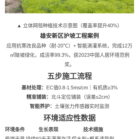
▲ 立体网毯种植技术示意图（覆盖率提升40%）
雄安新区护坡工程案例
应用抗寒改良品种（耐-20℃）+ 智能滴灌系统，完成12万
㎡陡坡绿化，成活率99.3%，获2023中国人居环境范例
奖。
五步施工流程
基材处理：
EC值0.8-1.5ms/cm｜有机质≥3%
精准铺装：
北斗定位铺装（误差≤2cm）
智能养护：
土壤张力传感器实时监测
环境适应性数据
环境条件
生长表现
技术措施
极端干旱
持续60天无灌溉存活
保水剂+根系诱导剂