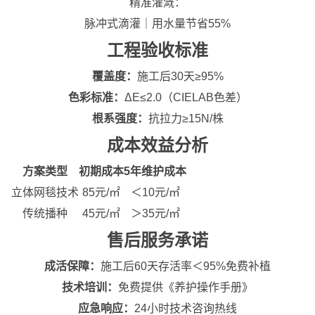
精准灌溉：
脉冲式滴灌｜用水量节省55%
工程验收标准
覆盖度：
施工后30天≥95%
色彩标准：
ΔE≤2.0（CIELAB色差）
根系强度：
抗拉力≥15N/株
成本效益分析
方案类型
初期成本
5年维护成本
立体网毯技术
85元/㎡
＜10元/㎡
传统播种
45元/㎡
＞35元/㎡
售后服务承诺
成活保障：
施工后60天存活率＜95%免费补植
技术培训：
免费提供《养护操作手册》
应急响应：
24小时技术咨询热线