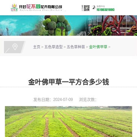
主页
>
五色草造型
>
五色草种苗
>
金叶佛甲草
>
金叶佛甲草一平方合多少钱
发布日期：2024-07-09
浏览次数：