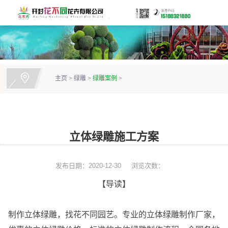
主页
>
绿雕
>
绿雕案例
>
立体绿雕施工方案
发布日期：2020-12-30
浏览次数：
【导读】
制作立体绿雕，找花不同园艺。专业的立体绿雕制作厂家，