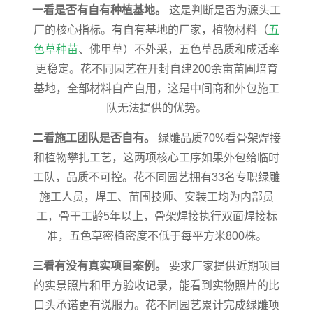
一看是否有自有种植基地。
这是判断是否为源头工
厂的核心指标。有自有基地的厂家，植物材料（
五
色草种苗
、佛甲草）不外采，五色草品质和成活率
更稳定。花不同园艺在开封自建200余亩苗圃培育
基地，全部材料自产自用，这是中间商和外包施工
队无法提供的优势。
二看施工团队是否自有。
绿雕品质70%看骨架焊接
和植物攀扎工艺，这两项核心工序如果外包给临时
工队，品质不可控。花不同园艺拥有33名专职绿雕
施工人员，焊工、苗圃技师、安装工均为内部员
工，骨干工龄5年以上，骨架焊接执行双面焊接标
准，五色草密植密度不低于每平方米800株。
三看有没有真实项目案例。
要求厂家提供近期项目
的实景照片和甲方验收记录，能看到实物照片的比
口头承诺更有说服力。花不同园艺累计完成绿雕项