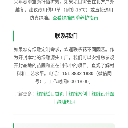
来年春季重新扦插扩繁。如果项目需要在北方户外
越冬，建议改用佛甲草（耐寒-15℃）或直接选用
仿真绿雕。
查看绿雕四季养护指南
联系我们
如果您有绿雕定制需求，欢迎联系
花不同园艺
。作
为开封本地的绿雕源头工厂，我们可以安排您参观
开封基地的苗圃和正在制作中的项目，直观了解材
料和工艺水平。电话：
151-8832-1880
（微信同
号），工作时间8:00-18:00。
了解更多：
绿雕栏目首页
｜
绿雕案例
｜
绿雕设计图
｜
绿雕知识