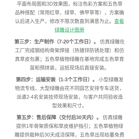
平面布局图和3D效果图，标注色彩方案和五色草
品种搭配（常用红草、绿草、佛甲草等），方案确
认后进入生产，修改不限次数直到满意为止。
查看
绿雕设计图册
第三步：生产制作（7-20个工作日）。
仿真绿雕在
工厂完成钢结构骨架焊接（热镀锌防锈处理）和仿
真草皮包裹；五色草植物绿雕在基地完成五色草育
苗和预拼装，运抵现场后直接安装。
第四步：运输安装（1-3个工作日）。
小型绿雕发
物流专线，大型绿雕由花不同园艺安排专车送货，
派遣2-4名安装技师现场安装，与客户共同验收造
型效果和尺寸。
第五步：售后保障（交付后30天内）。
仿真绿雕
提供1年骨架质保和草皮维护指引；五色草植物绿
雕提供栽种后30天成活保障，五色草出现枯萎免费