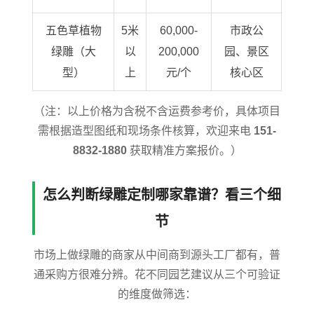
五色草植物
5米
60,000-
市政公
绿雕（大
以
200,000
园、景区
型）
上
元/个
核心区
（注：以上价格为含税不含运费参考价，具体项目
需根据造型图纸和现场条件核算，欢迎来电
151-
8832-1880
获取精准方案报价。）
怎么判断绿雕定制哪家靠谱？看三个细
节
市场上做绿雕的商家从中间商到源头工厂都有，普
通采购方很难分辨。花不同园艺建议从三个可验证
的维度做筛选：