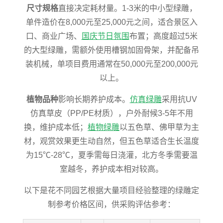
尺寸规格
直接决定耗材量。1-3米的中小型绿雕，
单件造价在8,000元至25,000元之间，适合景区入
口、商业广场、
国庆节日氛围
布置；高度超过5米
的大型绿雕，需额外使用槽钢加固骨架，并配备吊
装机械，单项目费用通常在50,000元至200,000元
以上。
植物品种
影响长期养护成本。
仿真绿雕
采用抗UV
仿真草皮（PP/PE材质），户外耐候3-5年不用
换，维护成本低；
植物绿雕
以五色草、佛甲草为主
材，观赏效果更生动自然，但五色草适合生长温度
为15℃-28℃，夏季需每日浇灌，北方冬季需要温
室越冬，养护成本相对较高。
以下是花不同园艺根据大量项目经验整理的绿雕定
制参考价格区间，供采购评估参考：