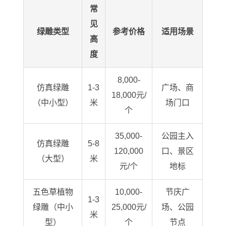
常
见
绿雕类型
参考价格
适用场景
高
度
8,000-
仿真绿雕
1-3
广场、商
18,000元/
（中小型）
米
场门口
个
35,000-
公园主入
仿真绿雕
5-8
120,000
口、景区
（大型）
米
元/个
地标
五色草植物
10,000-
节庆广
1-3
绿雕（中小
25,000元/
场、公园
米
型）
个
节点