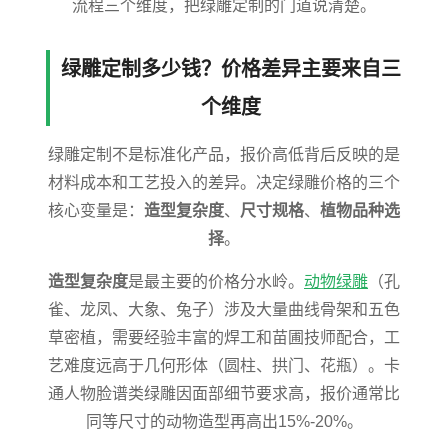
流程三个维度，把绿雕定制的门道说清楚。
绿雕定制多少钱？价格差异主要来自三
个维度
绿雕定制不是标准化产品，报价高低背后反映的是
材料成本和工艺投入的差异。决定绿雕价格的三个
核心变量是：
造型复杂度
、
尺寸规格
、
植物品种选
择
。
造型复杂度
是最主要的价格分水岭。
动物绿雕
（孔
雀、龙凤、大象、兔子）涉及大量曲线骨架和五色
草密植，需要经验丰富的焊工和苗圃技师配合，工
艺难度远高于几何形体（圆柱、拱门、花瓶）。卡
通人物脸谱类绿雕因面部细节要求高，报价通常比
同等尺寸的动物造型再高出15%-20%。