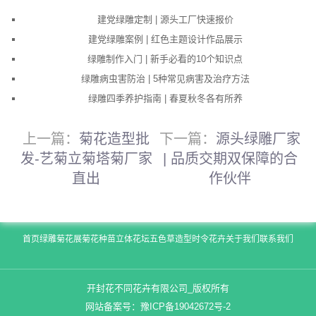
建党绿雕定制 | 源头工厂快速报价
建党绿雕案例 | 红色主题设计作品展示
绿雕制作入门 | 新手必看的10个知识点
绿雕病虫害防治 | 5种常见病害及治疗方法
绿雕四季养护指南 | 春夏秋冬各有所养
上一篇：
菊花造型批
下一篇：
源头绿雕厂家
发-艺菊立菊塔菊厂家
| 品质交期双保障的合
直出
作伙伴
首页
绿雕
菊花展
菊花种苗
立体花坛
五色草造型
时令花卉
关于我们
联系我们
开封花不同花卉有限公司_版权所有
网站备案号：
豫ICP备19042672号-2