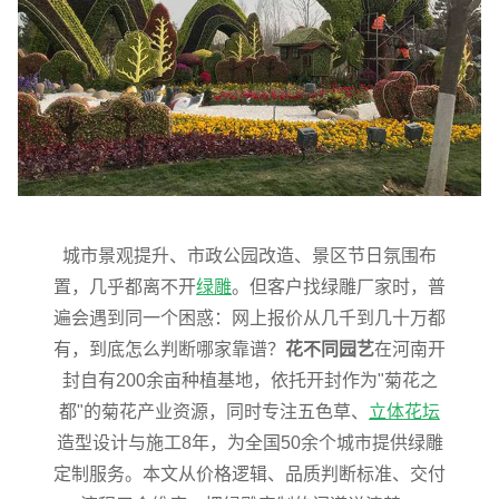
城市景观提升、市政公园改造、景区节日氛围布
置，几乎都离不开
绿雕
。但客户找绿雕厂家时，普
遍会遇到同一个困惑：网上报价从几千到几十万都
有，到底怎么判断哪家靠谱？
花不同园艺
在河南开
封自有200余亩种植基地，依托开封作为"菊花之
都"的菊花产业资源，同时专注五色草、
立体花坛
造型设计与施工8年，为全国50余个城市提供绿雕
定制服务。本文从价格逻辑、品质判断标准、交付