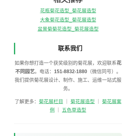
花瓶菊花造型_菊花展造型
大象菊花造型_菊花展造型
盆景菊菊花造型_菊花展造型
联系我们
如果你想打造一个获奖级别的菊花展，欢迎联系
花
不同园艺
。电话：
151-8832-1880
（微信同号）。
我们提供菊花展设计、制作、施工、运维一站式服
务。
了解更多：
菊花展栏目
｜
菊花展造型
｜
菊花展案
例
｜
五色草造型