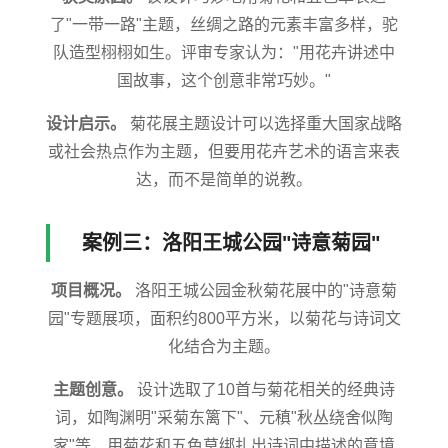
了"一带一路"主题，丝绸之路的元素丰富多样，驼
队造型栩栩如生。评审专家认为："用花卉讲述中
国故事，这个创意非常巧妙。"
设计启示。
菊花展主题设计可以选择重大国家战略
或社会热点作为主题，但要用花卉艺术的语言来表
达，而不是简单的说教。
案例三：洛阳王城公园"诗意菊园"
项目概况。
洛阳王城公园金秋菊花展中的"诗意菊
园"专题展项，面积约800平方米，以菊花与诗词文
化结合为主题。
主题创意。
设计选取了10首与菊花相关的经典诗
词，如陶渊明"采菊东篱下"、元稹"秋丛绕舍似陶
家"等，用菊花和五色草绑扎出诗词中描述的意境