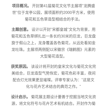
项目概况。
开封第41届菊花文化节主展项"龙腾盛
世"位于龙亭公园，展项面积约2000平方米，使用
菊花和五色草造型相结合的手法。
主题创意。
设计以开封"宋都皇城"文化为背景，用
菊花和五色草绑扎出一条长约30米的巨龙，巨龙盘
旋于假山之上，龙身覆盖各色菊花，从远处看如金
龙吐珠。主展项两侧配以宋徽宗《瑞鹤图》元素的
大型菊花造型。
获奖原因。
该设计将开封的皇宋文化与菊花文化完
美结合，巨龙造型气势恢宏，菊花色彩丰富，夜间
配合灯光效果更显璀璨。评审专家认为："这是文
化与花卉艺术结合的典范之作。"
设计启示。
菊花展主题设计要善于挖掘当地文化资
源，将文化符号与花卉艺术有机结合。开封作为菊