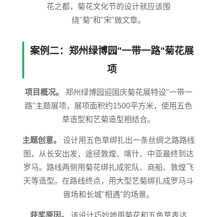
花之都，菊花文化节的设计就应该围
绕"菊"和"宋"做文章。
案例二：郑州绿博园"一带一路"菊花展
项
项目概况。
郑州绿博园迎国庆菊花展特设"一带一
路"主题展项，展项面积约1500平方米，使用五色
草造型和艺菊造型相结合。
主题创意。
设计用五色草绑扎出一条丝绸之路路线
图，从长安出发，途径敦煌、喀什、中亚最终到达
罗马。路线两侧用菊花绑扎成驼队、商船、敦煌飞
天等造型。在路线终点，用大型艺菊绑扎成罗马斗
兽场和长城"相遇"的场景。
获奖原因。
该设计巧妙地用菊花和五色草表达