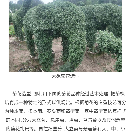
大象菊花造型
菊花造型 ,即利用不同的菊花品种经过艺术处理 ,把菊株
培育成一种特定的形式以供观赏。根据菊花的造型技艺可分
为独本菊、多本菊、案头菊和造型菊。其中造型菊依其样式
的不同 ,分为大立菊、悬崖菊、塔菊、盆景菊以及其他造型
的菊花扎景等。再往细里分 ,大立菊与悬崖菊有大、中、小