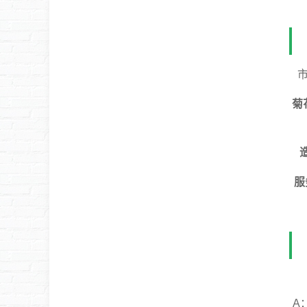
菊
服
A