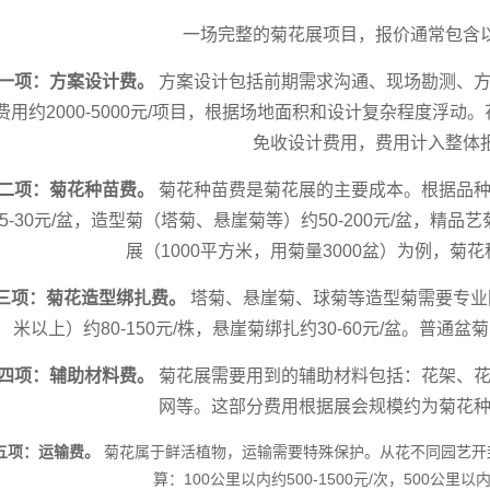
一场完整的菊花展项目，报价通常包含
一项：方案设计费。
方案设计包括前期需求沟通、现场勘测、方
费用约2000-5000元/项目，根据场地面积和设计复杂程度浮
免收设计费用，费用计入整体
二项：菊花种苗费。
菊花种苗费是菊花展的主要成本。根据品种
15-30元/盆，造型菊（塔菊、悬崖菊等）约50-200元/盆，精品艺
展（1000平方米，用菊量3000盆）为例，菊花
三项：菊花造型绑扎费。
塔菊、悬崖菊、球菊等造型菊需要专业园
米以上）约80-150元/株，悬崖菊绑扎约30-60元/盆。普通盆
四项：辅助材料费。
菊花展需要用到的辅助材料包括：花架、花
网等。这部分费用根据展会规模约为菊花种苗
五项：运输费。
菊花属于鲜活植物，运输需要特殊保护。从花不同园艺开
算：100公里以内约500-1500元/次，500公里以内约