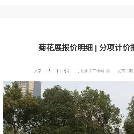
菊花展报价明细 | 分项计
文字：
[大]
[中]
[小]
手机页面二维码
发布日期：