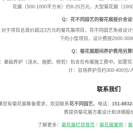
花展（500-1000平方米）约8-20万元，大型菊花展（1
Q：花不同园艺的菊花展报价含设
：对于项目总造价超过3万元的菊花展项目，花不同园艺免收设计
下的小型项目，设计费按2000-30
Q：菊花展期间养护费用另算
A：基础养护（浇水、施肥、修剪）包含在布展施工费中。如需花
计：驻场养护员约300-400元/
联系我们
果您有菊花展筹备需求，欢迎联系
花不同园艺
。电话：
151-8832
费提供菊花展方案设计和详细报
了解更多：
菊花展栏目首页
｜
菊花展案例
｜
菊