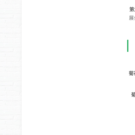
第
展
菊
菊