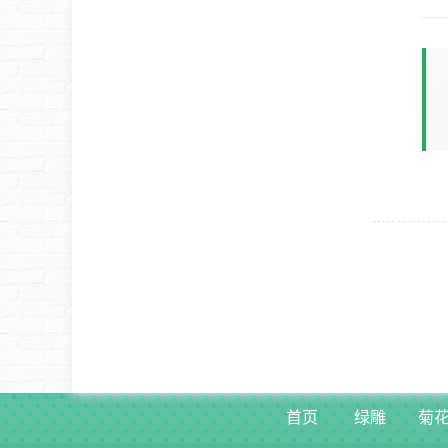
首页
绿雕
菊