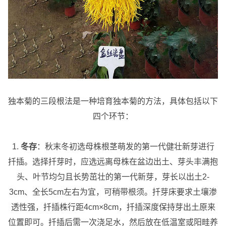
独本菊的三段根法是一种培育独本菊的方法，具体包括以下
四个环节：
1.
冬存
：秋末冬初选母株根茎萌发的第一代健壮新芽进行
扦插。选择扦芽时，应选远离母株在盆边出土、芽头丰满抱
头、叶节均匀且长势茁壮的第一代新芽，芽长以出土2-
3cm、全长5cm左右为宜，可稍带根须。扦芽床要求土壤渗
透性强，扦插株行距4cm×8cm，扦插深度保持芽出土原来
位置即可。扦插后需一次浇足水，然后放在低温室或阳畦养