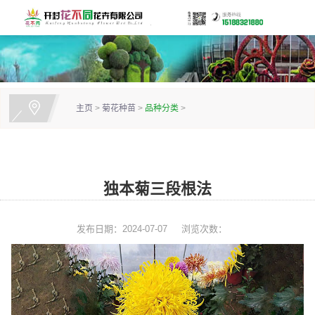
主页
>
菊花种苗
>
品种分类
>
独本菊三段根法
发布日期：2024-07-07
浏览次数：