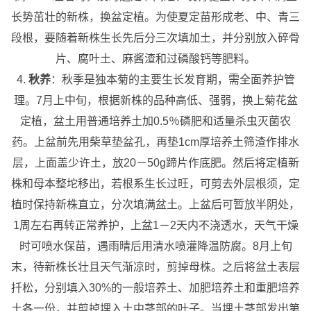
长势茁壮的新株，换盆定植。为使夏定苗形成老、中、青三
段根，要随着新株生长先后分三次填加土，并分别放入碎骨
片、腐叶土、麻酱渣和过磷酸钙等肥料。
4.
秋养
：秋季是独本菊的主要生长发育期，需全面养护管
理。7月上中旬，根据新株的品种高低、强弱，换上菊花盆
定植，盆土用普通培养土加0.5％磷肥和适量杀虫灭菌农
药。上盆前先用柴草垫盆孔，再垫1cm厚培养土筛渣作排水
层，上面盖少许土，放20－50g蹄片作底肥。然后将定植新
株和母本整坨移出，若根系生长过旺，可剪去外层根须，定
植时保持新株直立，分次填满盆土。上盆后可暂放半阴处，
1周左右再转正常养护，上盆1－2天内不浇透水，天气干燥
时可喷水保苗，遇雨晴后用清水喷灌降温防腐。8月上旬
末，待新株长壮且天气渐凉时，剪掉母株。之后将盆土表层
扦松，分别填入30%的一般培养土、加肥培养土和重肥培养
土各一份，并剪掉埋入土中茎部的叶子。当埋土茎部发出第