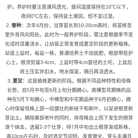
护。养护时要注意通风透光，昼间温度保持在10℃以下，
夜间0℃左右，保持盆土潮润，但不宜过湿。
2.
春种
：次年4月份，当芽苗长到10-20cm高时，将苗移至
室外背风向阳处。此时为一般养护阶段，需注意根据季节变
化适时适量浇水，让幼苗正常发育成夏定阶段的更新植株。
幼苗上盆时，每盆一株，普通培养土不加底肥，根部带些护
心土，根须剪留3-4cm，上盆时带4cm直径的土坨，上盆后
将土压实并扣水，喷水保苗，隔日再浇透水。
3.
夏定
：这是植株更新的阶段。根据不同品种特性和母株
长势，自5月中旬至6月上旬分期摘心。高棵型花期晚的品
种在5月下旬摘心，中棵型和中花期品种于6月初摘心，摘
心时保留母株上部一段健壮的新枝干和新叶，以促进根茎新
芽出土。摘除基部老叶的同时，将母株自上而下发生的侧芽
逐个抹去，选留2-3个壮芽，待7月中旬出土根芽渐成新株，
高10cm左右时，及时选定节间短、发育健全、芽头丰满且