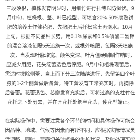
三段须根，植株发育明显时，用细竹进行扎缚以防倒伏。9
月中旬，植株根、茎、叶已成型，可填含20%-50%腐熟饼
肥的培养土作催花肥，先撒肥土后扦松盆土再浇水。10月
上旬，根据不同品种长势，用0.1％尿素和0.5％磷酸二氢钾
的混合溶液每隔5天追施一次，或根外喷肥，每隔3天喷施
一次，当发现叶脉增宽、颜色变深、叶片僵硬唰唰作响时，
应减少用肥，花头绽蕾透色后停肥。9月中旬植株现蕾后，
需适时拨除侧蕾，自上而下分三次陆续进行，先留第四个叶
腋的1-2个侧蕾做后备蕾，待正蕾发育正常充实时，再摘除
后备蕾。花蕾透色、芯瓣发育充实后，可将过高的支柱竹在
花托之下处剪去，并在齐花托处绑牢花头，使花型端正。
在实际操作中，需要注意各个环节的时间和具体操作可能会
因品种、地域、气候等因素而有所不同，应根据实际情况灵
活调整。同时，要密切关注植株的生长状况，及时处理可能