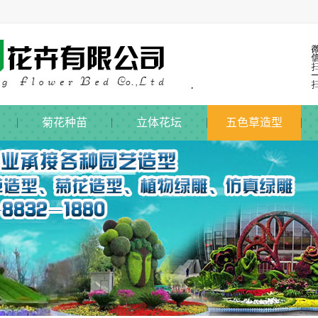
菊花种苗
立体花坛
五色草造型