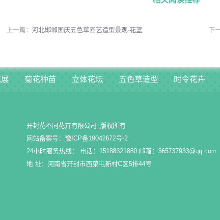
上一篇：
河北邯郸国庆五色草园艺造型景观-花篮
下
花展
菊花种苗
立体花坛
五色草造型
时令花卉
开封花不同花卉有限公司_版权所有
网站备案号：
豫ICP备19042672号-2
24小时服务热线： 电话：15188321880 邮箱：365737933@qq.com
地 址：河南省开封市西菜屯新村C区5排44号