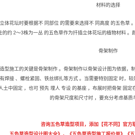
材料的选择
立体花坛时要根据不 同部位 的需要来选择不 同高度 的五色草 。
壮的约 2～3株为一丛 的五色草作为扦插立体花坛的植物材料 
骨架制作
造型施工的关键是骨架制作 。骨架制作以骨架设计图为依据，制
有焊接 、螺栓紧固、铁丝绑扎等方式 。当需要特别固定 时，
人土中固定 ，也可 预先 埋人 专设 的基座 ，布展时把骨架 固
的骨架尺度和尺寸时 ，要充分考虑基质
咨询五色草造型项目，添加【花不同】官方
五色草造型设计图大全》，《五色草造型施工报价单》《五