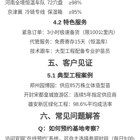
河南全境
恒温车队
72穴盘
≥98%
京津冀
冷链专线
保湿箱
≥95%
4.2 特色服务
紧急订单：
3小时极速备货
（限100公里内）
代管服务：免费寄存15天（恒温库）
技术跟车：大型工程配备专业护苗员
五、客户见证
5.1 典型工程案例
郑州园博园：供应
85万株
立体造型苗
开封宋都皇城旅游区：连续5年指定供应商
雄安新区绿化工程：98.6%平均成活率
六、常见问题解答
Q：如何预约基地考察？
访问官网"在线预约"系统，可自主选择参观时段（每日9:00-