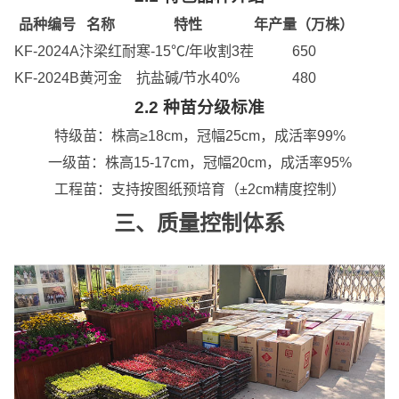
品种编号
名称
特性
年产量（万株）
KF-2024A
汴梁红
耐寒-15℃/年收割3茬
650
KF-2024B
黄河金
抗盐碱/节水40%
480
2.2 种苗分级标准
特级苗：株高≥18cm，冠幅25cm，
成活率99%
一级苗：株高15-17cm，冠幅20cm，成活率95%
工程苗：支持按图纸预培育（±2cm精度控制）
三、质量控制体系