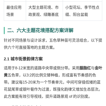
最佳应用
大型主题花境、市
小型花坛、季节性点
场景
政景观、绿雕基底
缀、阳台盆栽
二、六大主题花境搭配方案详解
针对不同场景与设计诉求，五色草种苗可灵活组合，以下提
供六个可直接落地的主题方案。
2.1 城市街景韵律方案
适用于8-12米宽的道路中央带或侧分带。采用
胭脂红
与
金叶
黄
五色草，以3:2的比例交替种植，形成富有节奏感的色
带。建议每15-20米为一个节奏单元，中间可穿插低矮的蓝
花鼠尾草或银叶菊作为过渡，既强化韵律又增加生态层次。
此方案能有效引导视线，提升道路景观 of 的识别度。