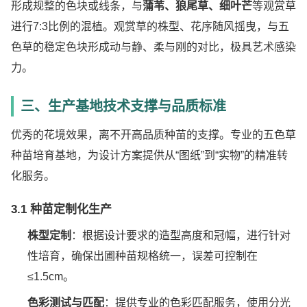
形成规整的色块或线条，与
蒲苇、狼尾草、细叶芒
等观赏草
进行7:3比例的混植。观赏草的株型、花序随风摇曳，与五
色草的稳定色块形成动与静、柔与刚的对比，极具艺术感染
力。
三、生产基地技术支撑与品质标准
优秀的花境效果，离不开高品质种苗的支撑。专业的五色草
种苗培育基地，为设计方案提供从“图纸”到“实物”的精准转
化服务。
3.1 种苗定制化生产
株型定制
：根据设计要求的造型高度和冠幅，进行针对
性培育，确保出圃种苗规格统一，误差可控制在
≤1.5cm。
色彩测试与匹配
：提供专业的色彩匹配服务，使用分光