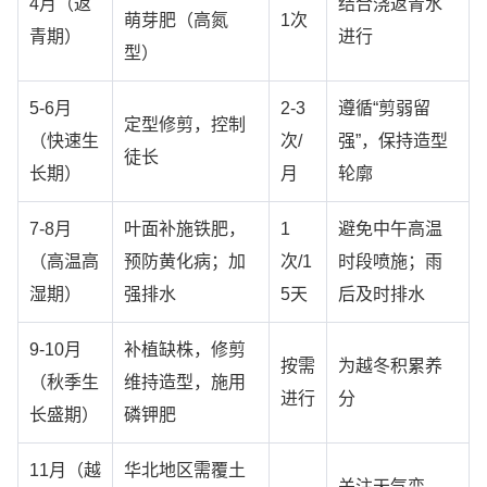
4月（返
结合浇返青水
萌芽肥（高氮
1次
青期）
进行
型）
5-6月
2-3
遵循“剪弱留
定型修剪，控制
（快速生
次/
强”，保持造型
徒长
长期）
月
轮廓
7-8月
叶面补施铁肥，
1
避免中午高温
（高温高
预防黄化病；加
次/1
时段喷施；雨
湿期）
强排水
5天
后及时排水
9-10月
补植缺株，修剪
按需
为越冬积累养
（秋季生
维持造型，施用
进行
分
长盛期）
磷钾肥
11月（越
华北地区需覆土
关注天气变