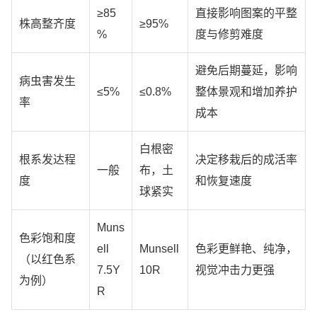
≥85
直接影响图案的平整
株高整齐度
≥95%
%
度与修剪难度
避免后期蔓延，影响
病虫害发生
≤5%
≤0.8%
整体景观和增加养护
率
成本
白根密
根系发达程
决定移栽后的成活率
一般
布，土
度
和恢复速度
球紧实
Muns
色彩饱和度
ell
Munsell
色彩更鲜艳、纯净，
（以红色系
7.5Y
10R
视觉冲击力更强
为例）
R