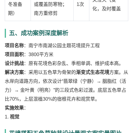
冬准备
或覆盖防寒物；
1次
化，及时覆盖
期）
南方重修剪
五、成功案例深度解析
项目名称
：南宁市南湖公园主题花境提升工程
项目面积
：3800平方米
设计挑战
：原有花境色彩杂乱、季相单调、维护成本高。
解决方案
：采用以五色草为骨架的
渐变式生态花境
方案。从
水岸向道路方向，依次设计“翡翠绿（宁静）→ 胭脂红（活
力）→ 金叶黄（明亮）”的三段式色彩过渡。底层五色草占
比70%，上层混植30%的宿根花卉和观赏草。
实施效果
：
1.
视觉