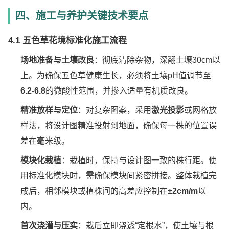
四、施工与养护关键技术要点
4.1 五色草花境标准化施工流程
场地准备与土壤改良
：彻底清除杂物，深翻土壤30cm以
上。为确保五色草健康生长，必须将土壤pH值调节至
6.2-6.8
的微酸性范围，并掺入适量有机质改良。
精准放样与定位
：对复杂图案，采用
激光投影
或网格放
样法，将设计图精准投射到地面，确保每一株的位置误
差在毫米级。
模块化栽植
：栽植时，保持与设计图一致的株行距。使
用标准化模块时，需确保模块间紧密拼接。整体栽植完
成后，相邻模块或植株间的高差应控制在
±2cm/m
以
内。
首次浇灌与压实
：栽后立即浇透“定根水”，使土壤与根