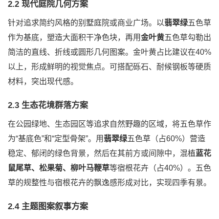
2.2 现代庭院几何方案
针对追求简约风格的别墅庭院或商业广场。以
翡翠绿
五色草
作为基底，塑造大面积干净色块，再用
金叶黄
五色草勾勒出
简洁的直线、折线或圆形几何图案。金叶黄占比建议在40%
以上，形成鲜明的视觉焦点。可搭配砾石、耐候钢板等硬质
材料，突出现代感。
2.3 生态花境群落方案
在公园绿地、生态园区等追求自然野趣的区域，将五色草作
为“基底色”和“定型骨架”。用
翡翠绿
五色草（占60%）营造
稳定、郁闭的绿色背景，然后在其前方或间隙中，混植
蓝花
鼠尾草、松果菊、柳叶马鞭草
等宿根花卉（占40%）。五色
草的规整性与宿根花卉的飘逸感形成对比，实现四季有景。
2.4 主题图案叙事方案