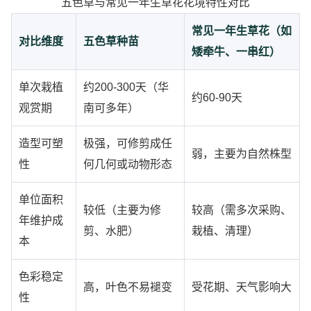
五色草与常见一年生草花花境特性对比
常见一年生草花（如
对比维度
五色草种苗
矮牵牛、一串红）
单次栽植
约200-300天（华
约60-90天
观赏期
南可多年）
造型可塑
极强，可修剪成任
弱，主要为自然株型
性
何几何或动物形态
单位面积
较低（主要为修
较高（需多次采购、
年维护成
剪、水肥）
栽植、清理）
本
色彩稳定
高，叶色不易褪变
受花期、天气影响大
性