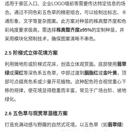
适用于景区入口、企业LOGO墙前等需要传达特定信息的场
合。通过不同色彩五色草的精密组合，可以绘制出标志、卡
通形象、文字等复杂图案。此方案对种苗的株高整齐度和色
彩纯度要求极高，需选择
株高整齐度≥95%
的定制种苗，并
采用模块化预制技术，确保图案清晰不串色。
2.5 阶梯式立体花境方案
利用微地形或阶梯式花床，创造立体观赏面。底部使用
翡翠
绿
或
深红
等深色系五色草，中部过渡到
胭脂红
或
金叶黄
，顶
部可点缀亮色系或少量开花植物。这种配色符合视觉重心下
移的规律，使花境显得稳重而丰富，常见于广场台阶、坡地
绿化。
2.6 五色草与观赏草混植方案
打造充满动感与野趣的自然式花境。以五色草（如
翡翠绿
）