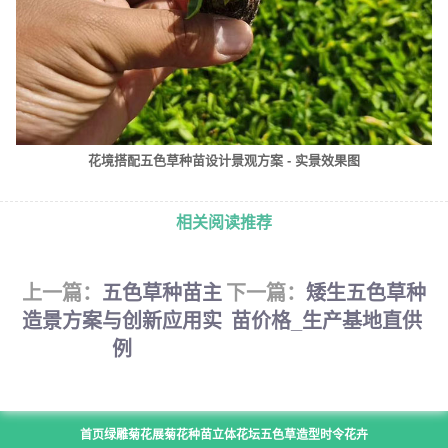
花境搭配五色草种苗设计景观方案 - 实景效果图
相关阅读推荐
上一篇：
五色草种苗主
下一篇：
矮生五色草种
造景方案与创新应用实
苗价格_生产基地直供
例
首页
绿雕
菊花展
菊花种苗
立体花坛
五色草造型
时令花卉