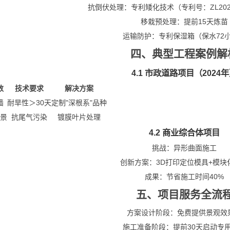
抗倒伏处理：专利矮化技术（专利号：ZL202420
移栽预处理：提前15天炼苗
运输防护：专利保湿箱（保水72
四、典型工程案例解
4.1 市政道路项目（2024
数
技术要求
解决方案
墙
耐旱性＞30天
定制"深根系"品种
景
抗尾气污染
镀膜叶片处理
4.2 商业综合体项目
挑战：异形曲面施工
创新方案：3D打印定位模具+模块
成果：节省施工时间
40%
五、项目服务全流
方案设计阶段：免费提供景观效
施工准备阶段：提前30天启动专