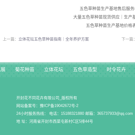
五色草种苗生产基地售后服务
大量五色草种苗现货供应｜生产
五色草种苗生产基地价格
上一篇：
立体花坛五色草种苗指南｜全年养护方案
下一篇
花展
菊花种苗
立体花坛
五色草造型
时令花卉
开封花不同花卉有限公司_版权所有
网站备案号：
豫ICP备19042672号-2
24小时服务热线： 电话：15188321880 邮箱：365737933@qq.com
地 址：河南省开封市西菜屯新村C区5排44号