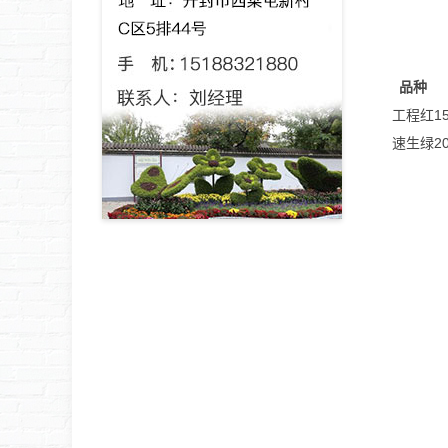
品种
工程红
1
速生绿
2