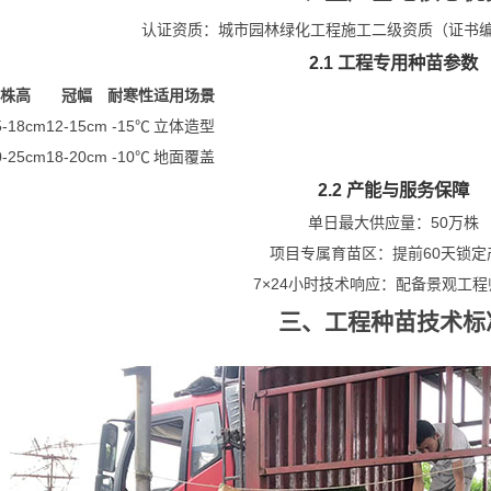
认证资质：城市园林绿化工程施工二级资质（证书编号：Y
2.1 工程专用种苗参数
株高
冠幅
耐寒性
适用场景
5-18cm
12-15cm
-15℃
立体造型
0-25cm
18-20cm
-10℃
地面覆盖
2.2 产能与服务保障
单日最大供应量：
50万株
项目专属育苗区：提前60天锁定
7×24小时技术响应：配备景观工
三、工程种苗技术标