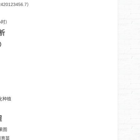
123456.7）
小时）
析
年）
化种植
程
果图
用育苗