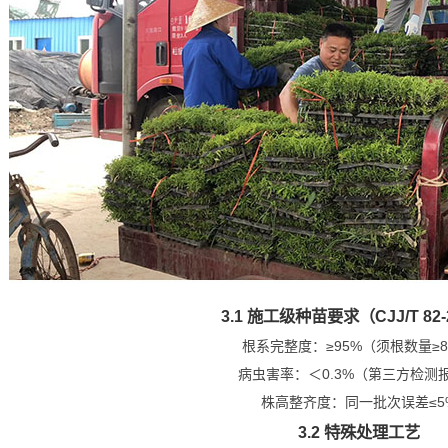
3.1 施工级种苗要求（CJJ/T 82-
根系完整度：≥95%（须根数量≥
病虫害率：＜0.3%（第三方检测
株高整齐度：同一批次误差≤5
3.2 特殊处理工艺