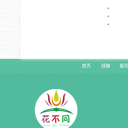
首页
绿雕
菊