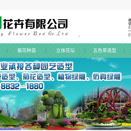
菊花种苗
立体花坛
五色草造型