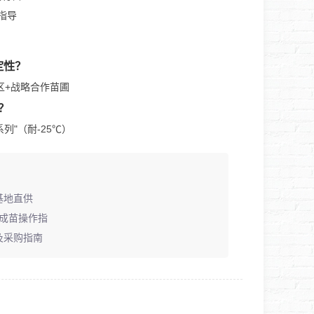
指导
定性？
区+战略合作苗圃
？
"（耐-25℃）
基地直供
成苗操作指
及采购指南