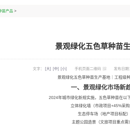
种苗产品
>
景观绿化五色草种苗
文字：
[大]
[中]
[小]
手机页面二维码
发布日期：
景观绿化五色草种苗生产基地｜工程级
一、景观绿化市场新
2024年城市绿化新规实施，五色草种苗在以
立体绿化墙（市政项目
+45%
采购
生态停车场（地产项目标配
主题公园造景（文旅项目重点需