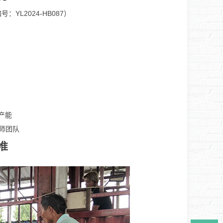
L2024-HB087）
产能
程师团队
准