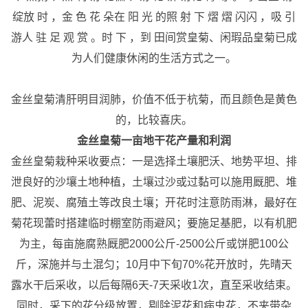
绽放 时 ，金 色 花 朵在 阳 光 的照 射 下 熠 熠 闪闪 ，吸 引
游人 驻 足 观 赏 。时 下 ，到 田间赏皇菊、闲瑕品皇菊已成
为人们健康休闲的生活方式之一。
金丝皇菊清肝明目润肺，价值不低于杭菊，而且颜色是黄色
的，比较喜庆。
金丝皇菊一亩地干花产量和利润
金丝皇菊栽种采收要点：一是选择土壤肥沃、地势平坦、排
泄良好的沙壤土地种植，土壤过沙或过黏可以施用厩肥、堆
肥、泥炭、腐殖土等改良土壤；开花时注意防雨淋，最好在
菊花现蕾时搭建临时棚室防雨避风；要施足基肥，以有机肥
为主，每亩施腐熟厩肥2000公斤-2500公斤或饼肥100公
斤，深施并与土混匀；10月中下旬70%花开放时，先晴天
露水干后采收，以后每隔6天-7天采收1次，直至采收结束。
同时，采下的花分级放置，剔除泥花和病虫花，不夹带杂