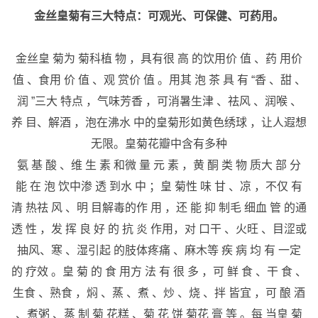
金丝皇菊有三大特点：可观光、可保健、可药用。
金丝皇 菊为 菊科植 物 ，具有很 高 的饮用价 值 、药 用价
值 、食用 价 值 、观 赏价 值 。用其 泡 茶 具 有 “香 、甜 、
润 ”三大 特点 ，气味芳香 ，可消暑生津 、祛风 、润喉 、
养 目、解酒 ，泡在沸水 中的皇菊形如黄色绣球 ，让人遐想
无限。皇菊花瓣中含有多种
氨 基 酸 、维 生 素 和微 量 元 素 ，黄 酮 类 物 质大 部 分
能 在 泡 饮中渗 透 到水 中 ；皇 菊性 味 甘 、凉 ，不仅 有
清 热祛 风 、明 目解毒的作 用 ，还 能 抑 制毛 细血 管 的通
透 性 ，发 挥 良 好 的 抗 炎 作用，对 口干 、火旺 、目涩或
抽风、寒 、湿引起 的肢体疼痛 、麻木等 疾 病 均 有 一定
的 疗效 。皇 菊 的 食 用方 法 有 很 多 ，可 鲜 食 、干 食 、
生食 、熟食 ，焖 、蒸 、煮 、炒 、烧 、拌 皆宜 ，可 酿 酒
、煮粥 、蒸 制 菊 花糕 、菊 花 饼 菊花 膏 等 。每 当皇 菊