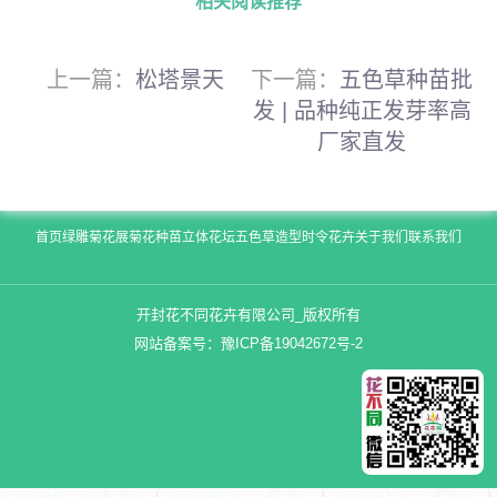
相关阅读推荐
上一篇：
松塔景天
下一篇：
五色草种苗批
发 | 品种纯正发芽率高
厂家直发
首页
绿雕
菊花展
菊花种苗
立体花坛
五色草造型
时令花卉
关于我们
联系我们
开封花不同花卉有限公司_版权所有
网站备案号：
豫ICP备19042672号-2