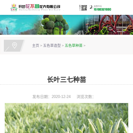
主页
>
五色草造型
>
五色草种苗
>
长叶三七种苗
发布日期：2020-12-24
浏览次数：